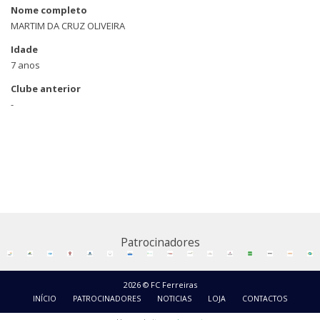
Nome completo
MARTIM DA CRUZ OLIVEIRA
Idade
7 anos
Clube anterior
-
Patrocinadores
2026 © FC Ferreiras
INÍCIO
PATROCINADORES
NOTICIAS
LOJA
CONTACTOS