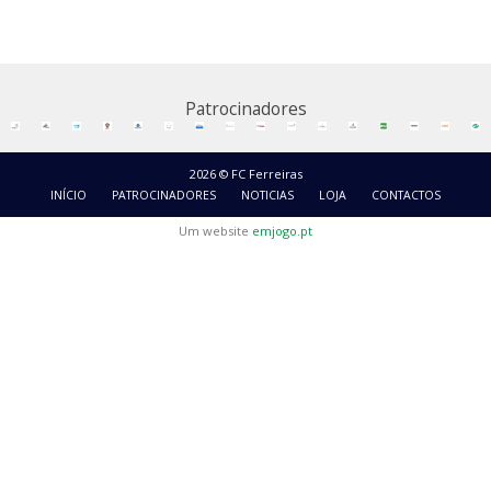
Patrocinadores
2026 © FC Ferreiras
INÍCIO
PATROCINADORES
NOTICIAS
LOJA
CONTACTOS
Um website
emjogo.pt