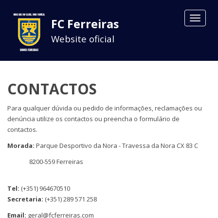
Toggle
FC Ferreiras
navigat
Website oficial
CONTACTOS
Para qualquer dúvida ou pedido de informações, reclamações ou
denúncia utilize os contactos ou preencha o formulário de
contactos.
Morada:
Parque Desportivo da Nora - Travessa da Nora CX 83 C
8200-559 Ferreiras
Tel:
(+351) 964670510
Secretaria:
(+351) 289 571 258
Email:
geral@fcferreiras.com