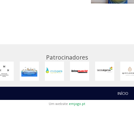
Patrocinadores
INÍCIO
Um website
emjogo.pt