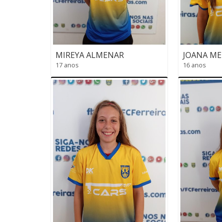
MIREYA ALMENAR
JOANA M
17 anos
16 anos