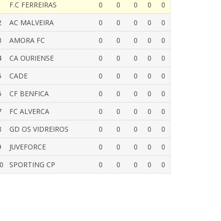
1
F.C FERREIRAS
0
0
0
0
0
2
AC MALVEIRA
0
0
0
0
0
3
AMORA FC
0
0
0
0
0
4
CA OURIENSE
0
0
0
0
0
5
CADE
0
0
0
0
0
6
CF BENFICA
0
0
0
0
0
7
FC ALVERCA
0
0
0
0
0
8
GD OS VIDREIROS
0
0
0
0
0
9
JUVEFORCE
0
0
0
0
0
0
SPORTING CP
0
0
0
0
0