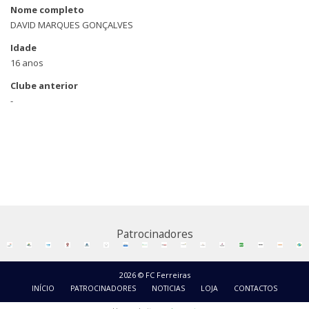
Nome completo
DAVID MARQUES GONÇALVES
Idade
16 anos
Clube anterior
-
Patrocinadores
2026 © FC Ferreiras
INÍCIO
PATROCINADORES
NOTICIAS
LOJA
CONTACTOS