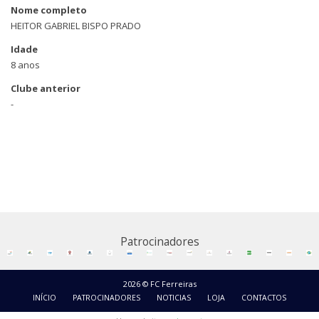
Nome completo
HEITOR GABRIEL BISPO PRADO
Idade
8 anos
Clube anterior
-
Patrocinadores
2026 © FC Ferreiras
INÍCIO
PATROCINADORES
NOTICIAS
LOJA
CONTACTOS