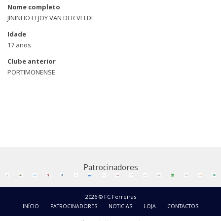
Nome completo
JININHO ELJOY VAN DER VELDE
Idade
17 anos
Clube anterior
PORTIMONENSE
Patrocinadores
2026 © FC Ferreiras
INÍCIO
PATROCINADORES
NOTICIAS
LOJA
CONTACTOS