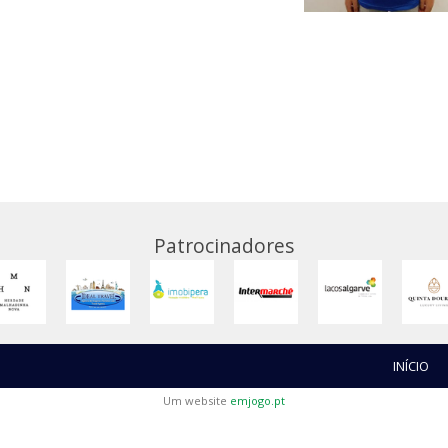
Patrocinadores
INÍCIO
Um website
emjogo.pt